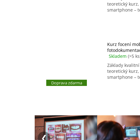
r
p
teoretický kurz
o
smartphone – te
r
d
o
u
d
k
u
t
k
ů
Kurz focení mo
t
fotodokumenta
ů
Skladem
(>5 ks
Základy kvalitn
teoretický kurz
smartphone – te
Doprava zdarma
ZDARMA
❮