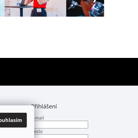
y
Přihlášení
E-mail
ouhlasím
Heslo