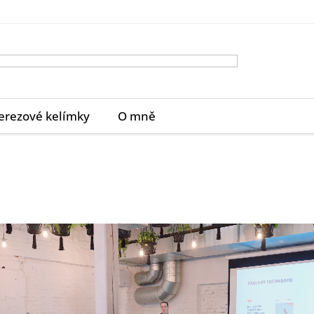
erezové kelímky
O mně