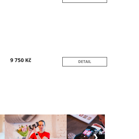
9 750 Kč
DETAIL
❯