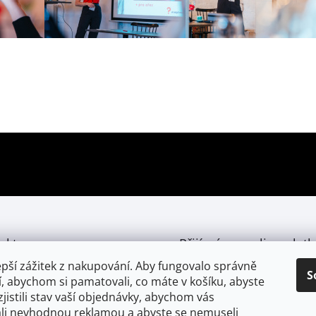
p
r
v
k
y
v
ý
p
i
s
u
akt
Přijímáme online platb
epší zážitek z nakupování. Aby fungovalo správně
S
obchod
@
4dh.cz
, abychom si pamatovali, co máte v košíku, abyste
jistili stav vaší objednávky, abychom vás
li nevhodnou reklamou a abyste se nemuseli