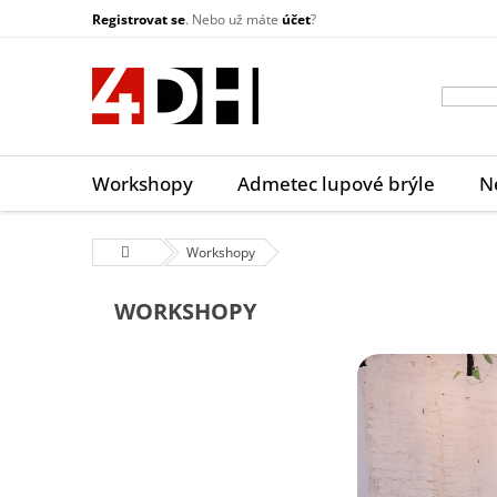
Přejít
Registrovat se
. Nebo už máte
účet
?
na
obsah
Workshopy
Admetec lupové brýle
N
Domů
Workshopy
WORKSHOPY