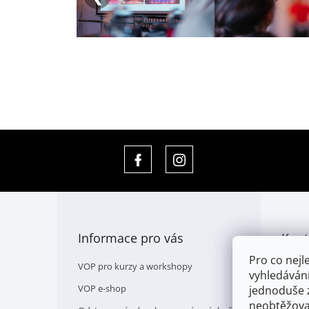
https://www.facebook.com/4dh.cz
4dh.cz
Z
á
p
Informace pro vás
Kont
a
t
Pro co nejl
VOP pro kurzy a workshopy
í
vyhledávání
VOP e-shop
jednoduše z
neobtěžova