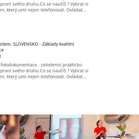
, první svého druhu.Co se naučíš ? Vybrat si
n, který umí nejen telefonovat. Ovládat...
bilem, SLOVENSKO - Základy kvalitní
ce
)
í fotodokumentace - celodenní prakticko-
, první svého druhu.Co se naučíš ? Vybrat si
n, který umí nejen telefonovat. Ovládat...
O
v
l
á
d
a
c
í